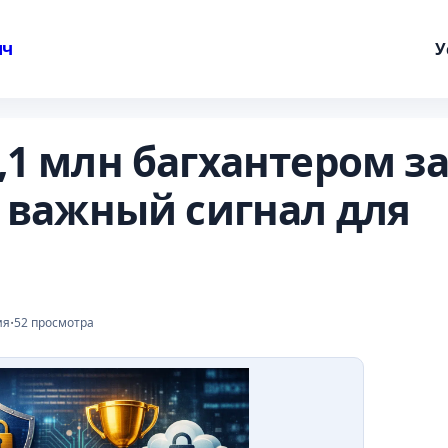
ич
У
,1 млн багхантером з
о важный сигнал для
·
ия
52 просмотра