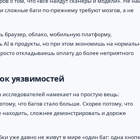
в о том, что «всё найдут сканеры и модели». Не на
и сложные баги по-прежнему требуют мозгов, а не
шь браузер, облако, мобильную платформу,
 AI в продукты, но при этом экономишь на нормаль
росто откладываешь оплату до более неприятного
нок уязвимостей
а исследователей намекает на простую вещь:
тому, что багов стало больше. Скорее потому, что
е находить, сложнее демонстрировать и дороже
ки уже давно не живут в мире «один баг: одна кнопк