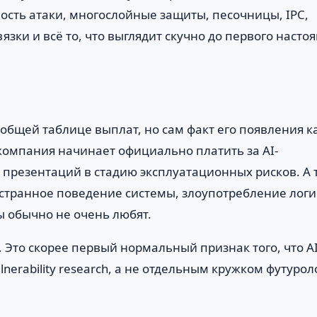
ость атаки, многослойные защиты, песочницы, IPC,
зки и всё то, что выглядит скучно до первого насто
общей таблице выплат, но сам факт его появления к
компания начинает официально платить за AI-
и презентаций в стадию эксплуатационных рисков. А 
, странное поведение системы, злоупотребление лог
 обычно не очень любят.
». Это скорее первый нормальный признак того, что AI
nerability research, а не отдельным кружком футурол