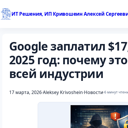
ИТ Решения, ИП Кривошеин Алексей Сергеев
Перейти
к
Google заплатил $17
содержимому
2025 год: почему эт
всей индустрии
17 марта, 2026
·
Aleksey Krivoshein
·
Новости
·
6 минут чтен