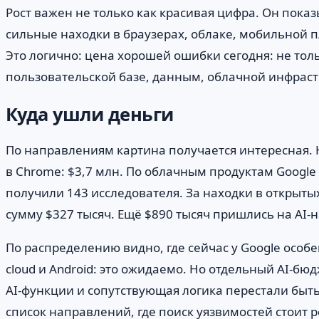
Рост важен не только как красивая цифра. Он показ
сильные находки в браузерах, облаке, мобильной п
Это логично: цена хорошей ошибки сегодня: не тол
пользовательской базе, данным, облачной инфраст
Куда ушли деньги
По направлениям картина получается интересная. На
в Chrome: $3,7 млн. По облачным продуктам Googl
получили 143 исследователя. За находки в открыт
сумму $327 тысяч. Ещё $890 тысяч пришлись на AI-
По распределению видно, где сейчас у Google осо
cloud и Android: это ожидаемо. Но отдельный AI-б
AI-функции и сопутствующая логика перестали бы
список направлений, где поиск уязвимостей стоит 