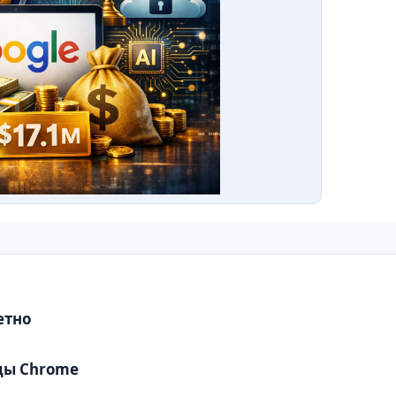
етно
цы Chrome