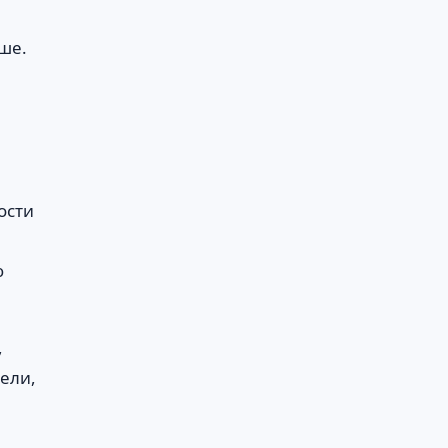
ше.
ости
ю
,
ели,