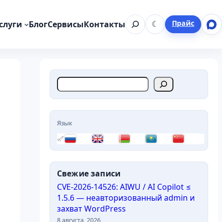
Поиск
Прайс
слуги
Блог
Сервисы
Контакты
☾
а
П
о
и
с
Язык
к
RU
EN
BE
KK
ZH-CN
Свежие записи
CVE-2026-14526: AIWU / AI Copilot ≤
1.5.6 — неавторизованный admin и
захват WordPress
8 августа, 2026