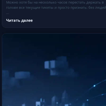
Можно хотя бы на несколько часов перестать держать в
голове все текущие тикеты и просто признать: без людей
…
Читать далее
:
С
е
г
о
д
н
я
п
о
с
л
е
д