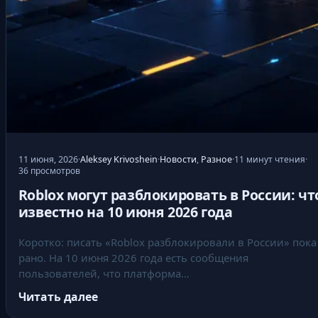
н
ь
с
и
с
т
е
м
н
11 июня, 2026
·
Aleksey Krivoshein
·
Новости
,
Разное
·
11 минут чтения
·
о
36 просмотров
г
Roblox могут разблокировать в России: чт
о
известно на 10 июня 2026 года
а
Коротко: писать «Roblox разблокировали в России» пока
д
рано. На 10 июня 2026 года есть сообщения
м
пользователей, что платформа…
и
Читать далее
н
: