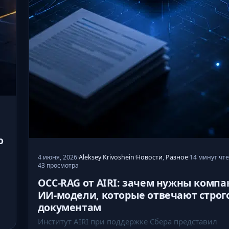
р
е
з
ю
м
е
и
н
е
н
а
о
ч
4 июня, 2026
·
Aleksey Krivoshein
·
Новости
,
Разное
·
14 минут чт
и
43 просмотра
н
OCC-RAG от AIRI: зачем нужны комп
а
ИИ-модели, которые отвечают строг
т
документам
ь
Институт AIRI при поддержке Сбера представил
с