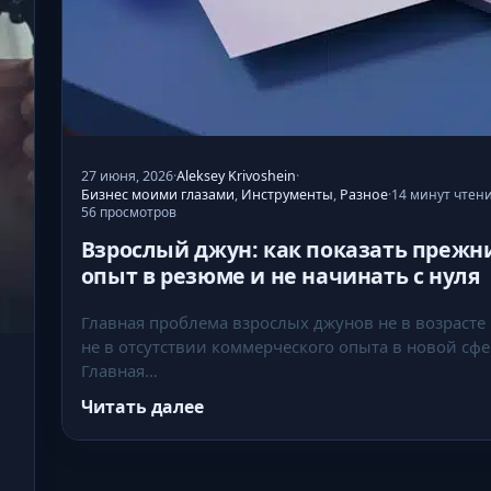
27 июня, 2026
·
Aleksey Krivoshein
·
Бизнес моими глазами
,
Инструменты
,
Разное
·
14 минут чтен
56 просмотров
Взрослый джун: как показать прежн
опыт в резюме и не начинать с нуля
Главная проблема взрослых джунов не в возрасте
не в отсутствии коммерческого опыта в новой сфе
Главная…
Читать далее
:
В
з