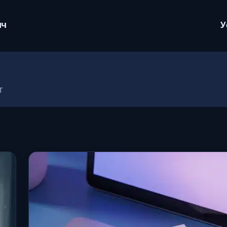
ич
У
T