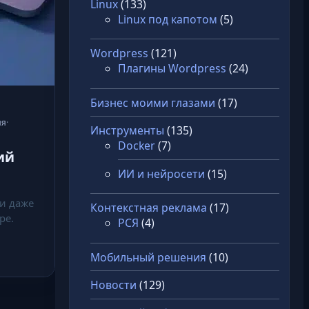
Linux
(133)
Linux под капотом
(5)
Wordpress
(121)
Плагины Wordpress
(24)
Бизнес моими глазами
(17)
ия
·
Инструменты
(135)
Docker
(7)
ий
ИИ и нейросети
(15)
 и даже
Контекстная реклама
(17)
ре.
РСЯ
(4)
Мобильный решения
(10)
Новости
(129)