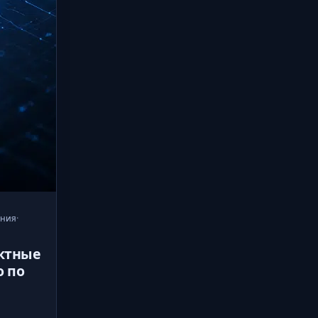
ения
·
актные
о по