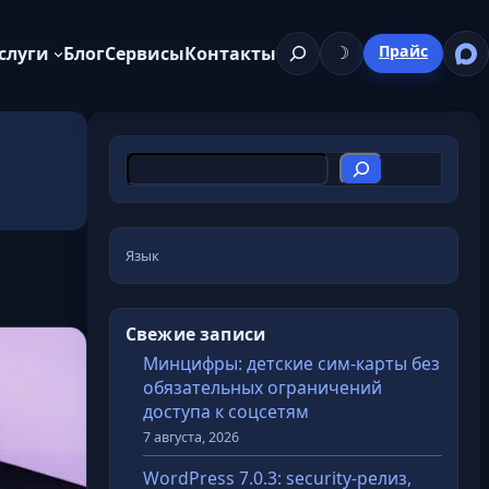
Поиск
Прайс
слуги
Блог
Сервисы
Контакты
☽
П
о
и
с
Язык
к
Свежие записи
Минцифры: детские сим-карты без
обязательных ограничений
доступа к соцсетям
7 августа, 2026
WordPress 7.0.3: security-релиз,