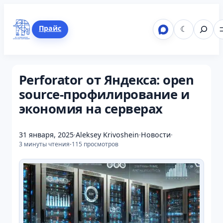
Перейти
к
Поиск
Telegram
ВКонтакте
Mastodon
LinkedIn
GitHub
Прайс
☾
содержимому
Perforator от Яндекса: open
source-профилирование и
экономия на серверах
31 января, 2025
·
Aleksey Krivoshein
·
Новости
·
·
3 минуты чтения
115 просмотров