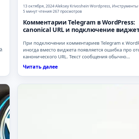
13 октября, 2024
·
Aleksey Krivoshein
·
Wordpress
,
Инструменты
·
5 минут чтения
·
267 просмотров
Комментарии Telegram в WordPress:
canonical URL и подключение видже
При подключении комментариев Telegram к WordP
й
иногда вместо виджета появляется ошибка про от
канонического URL. Текст сообщения обычно…
Читать далее
:
К
о
м
м
е
н
т
а