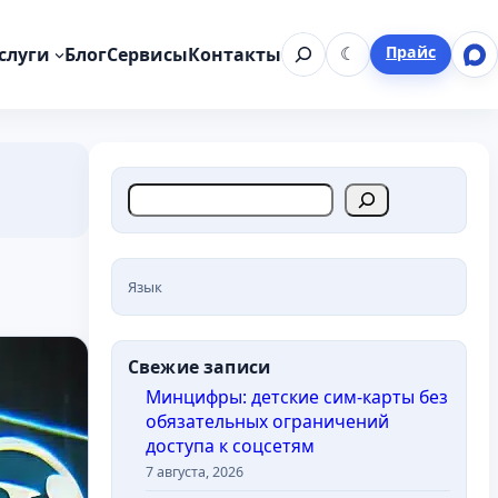
Поиск
Прайс
слуги
Блог
Сервисы
Контакты
☾
П
о
и
с
Язык
к
Свежие записи
Минцифры: детские сим-карты без
обязательных ограничений
доступа к соцсетям
7 августа, 2026