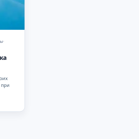
ты
·
ека
воих
 при