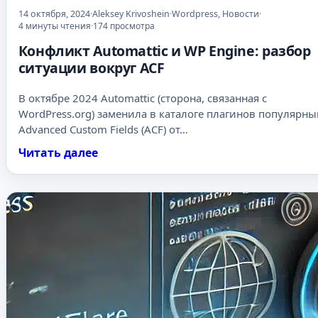
14 октября, 2024
·
Aleksey Krivoshein
·
Wordpress
,
Новости
·
4 минуты чтения
·
174 просмотра
Конфликт Automattic и WP Engine: разбор
ситуации вокруг ACF
В октябре 2024 Automattic (сторона, связанная с
WordPress.org) заменила в каталоге плагинов популярны
Advanced Custom Fields (ACF) от…
Читать далее
:
К
о
н
ф
л
и
к
т