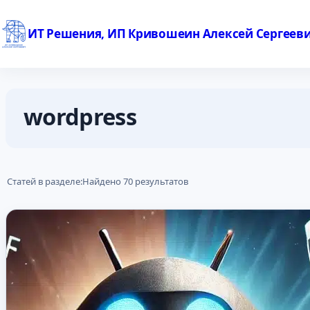
ИТ Решения, ИП Кривошеин Алексей Сергеев
Перейти
к
wordpress
содержимому
Статей в разделе:
Найдено 70 результатов