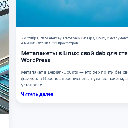
r
e
s
s
:
2 октября, 2024
·
Aleksey Krivoshein
·
DevOps
,
Linux
,
Инструмен
c
4 минуты чтения
·
311 просмотров
a
Метапакеты в Linux: свой deb для ст
n
WordPress
o
n
Метапакет в Debian/Ubuntu — это deb почти без с
i
файлов: в Depends перечислены нужные пакеты, а
c
установке…
a
Читать далее
:
l
М
U
е
R
т
L
а