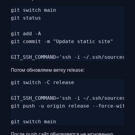
git switch main

git status

git add -A

git commit -m "Update static site"

Потом обновляем ветку release:
git switch -C release

GIT_SSH_COMMAND='ssh -i ~/.ssh/sourcecraf
git push -u origin release --force-with-le
После push сайт обновляется не мгновенно.