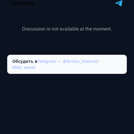
Обсудить в
Telegram — @drslon_channel
/
MAX, канал