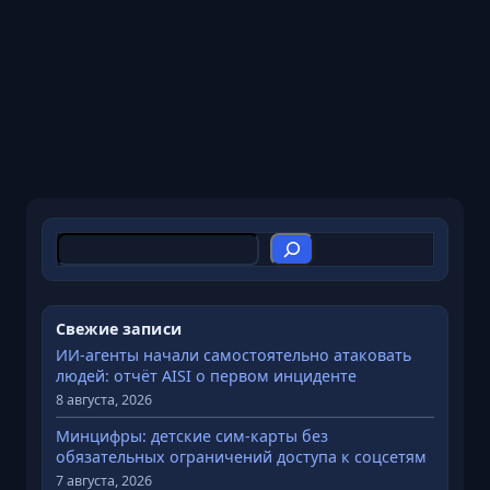
П
о
и
с
Свежие записи
к
ИИ-агенты начали самостоятельно атаковать
людей: отчёт AISI о первом инциденте
8 августа, 2026
Минцифры: детские сим-карты без
обязательных ограничений доступа к соцсетям
7 августа, 2026