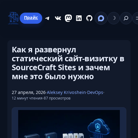
Перейти
к
Поиск
Telegram
ВКонтакте
Mastodon
LinkedIn
GitHub
Прайс
☽
содержимому
Как я развернул
статический сайт-визитку в
SourceCraft Sites и зачем
мне это было нужно
27 апреля, 2026
·
Aleksey Krivoshein
·
DevOps
·
·
12 минут чтения
87 просмотров