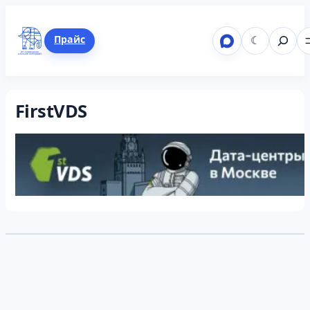
Перейти
к
Поиск
Telegram
ВКонтакте
Mastodon
LinkedIn
GitHub
Прайс
☾
содержимому
FirstVDS