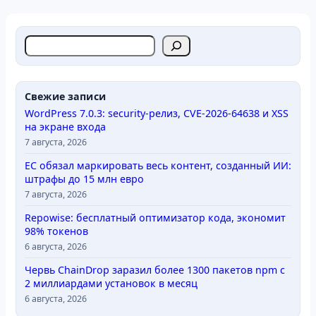
П
о
и
с
Свежие записи
к
WordPress 7.0.3: security-релиз, CVE-2026-64638 и XSS
на экране входа
7 августа, 2026
ЕС обязал маркировать весь контент, созданный ИИ:
штрафы до 15 млн евро
7 августа, 2026
Repowise: бесплатный оптимизатор кода, экономит
98% токенов
6 августа, 2026
Червь ChainDrop заразил более 1300 пакетов npm с
2 миллиардами установок в месяц
6 августа, 2026