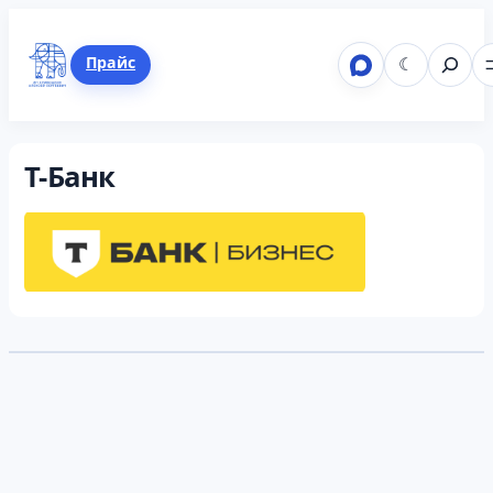
Перейти
к
Поиск
Telegram
ВКонтакте
Mastodon
LinkedIn
GitHub
Прайс
☾
содержимому
Т-Банк