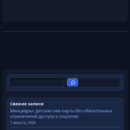
П
о
и
с
Свежие записи
к
Минцифры: детские сим-карты без обязательных
ограничений доступа к соцсетям
7 августа, 2026