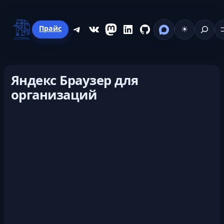
Перейти
к
Поиск
Telegram
ВКонтакте
Mastodon
LinkedIn
GitHub
Прайс
☀
содержимому
Яндекс Браузер для
организаций