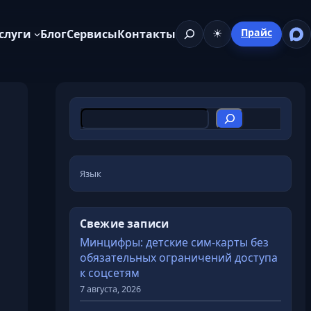
Поиск
Прайс
слуги
Блог
Сервисы
Контакты
☀
П
о
и
с
Язык
к
Свежие записи
Минцифры: детские сим-карты без
обязательных ограничений доступа
к соцсетям
7 августа, 2026