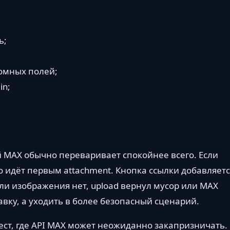
ь;
томных полей;
in;
й MAX обычно переваривает спокойнее всего. Если
о идёт первым attachment. Кнопка ссылки добавляетс
сли изображения нет, upload вернул мусор или MAX
авку, а уходить в более безопасный сценарий.
мест, где API MAX может неожиданно закапризничать.