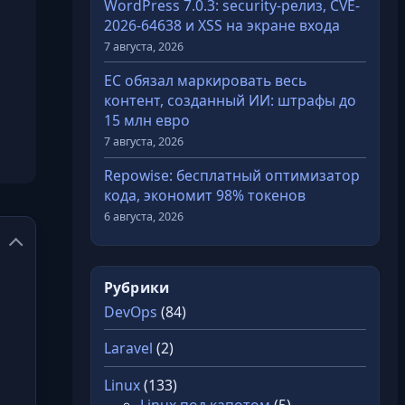
WordPress 7.0.3: security-релиз, CVE-
2026-64638 и XSS на экране входа
7 августа, 2026
ЕС обязал маркировать весь
контент, созданный ИИ: штрафы до
15 млн евро
7 августа, 2026
Repowise: бесплатный оптимизатор
кода, экономит 98% токенов
6 августа, 2026
Рубрики
DevOps
(84)
Laravel
(2)
Linux
(133)
Linux под капотом
(5)