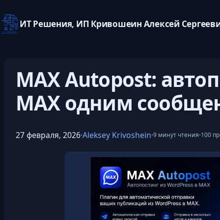
ИТ Решения, ИП Кривошеин Алексей Сергеев
Перейти
к
MAX Autopost: автоп
содержимому
MAX одним сообще
27 февраля, 2026
·
Aleksey Krivoshein
·
·
9 минут чтения
100 п