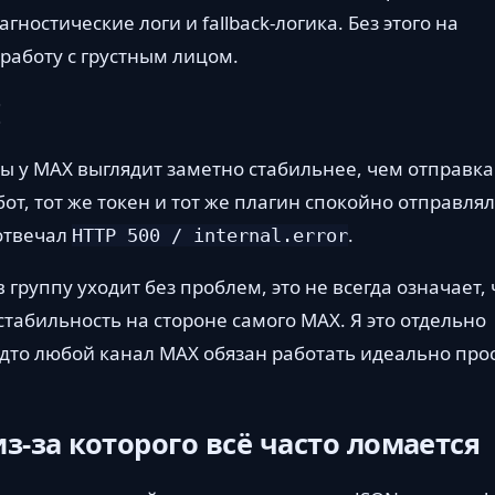
гностические логи и fallback-логика. Без этого на
работу с грустным лицом.
I
пы у MAX выглядит заметно стабильнее, чем отправка
бот, тот же токен и тот же плагин спокойно отправля
 отвечал
.
HTTP 500 / internal.error
 группу уходит без проблем, это не всегда означает, 
стабильность на стороне самого MAX. Я это отдельно
дто любой канал MAX обязан работать идеально про
-за которого всё часто ломается