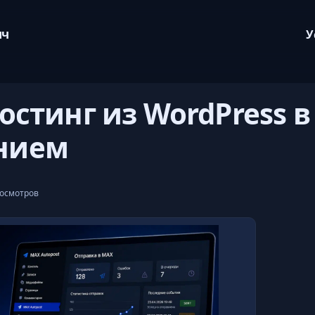
ич
У
остинг из WordPress в
нием
росмотров