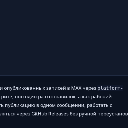
вки опубликованных записей в MAX через
platform-
трите, оно один раз отправило», а как рабочий
ть публикацию в одном сообщении, работать с
яться через GitHub Releases без ручной переустано