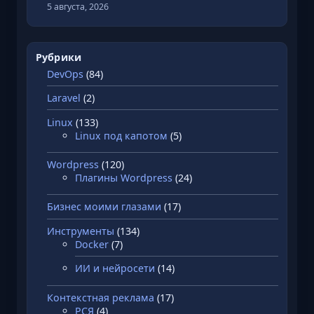
о
5 августа, 2026
в
,
с
Рубрики
а
DevOps
(84)
й
Laravel
(2)
т
о
Linux
(133)
Linux под капотом
(5)
в
и
Wordpress
(120)
п
Плагины Wordpress
(24)
р
и
Бизнес моими глазами
(17)
л
Инструменты
(134)
о
Docker
(7)
ж
ИИ и нейросети
(14)
е
н
Контекстная реклама
(17)
и
РСЯ
(4)