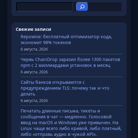
П
e
о
r
и
a
с
C
Свежие записи
к
l
Repowise: бесплатный оптимизатор кода,
экономит 98% токенов
o
6 августа, 2026
u
d
Червь ChainDrop заразил более 1300 пакетов
npm с 2 миллиардами установок в месяц
:
6 августа, 2026
д
е
Сайты банков открываются с
п
предупреждением TLS: почему так и что
делать
л
6 августа, 2026
о
й
Печатать длинные письма, тикеты и
сообщения в чат — медленно. Голосовой
б
ввод на macOS и Windows уже привычен. На
о
Linux чаще всего либо кривой, либо платный,
т
либо «отправь аудио в чужой API».