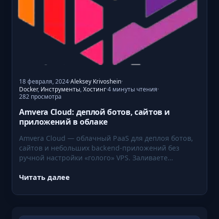
18 февраля, 2024
·
Aleksey Krivoshein
·
4 минуты чтения
Docker
,
Инструменты
,
Хостинг
·
·
282 просмотра
Amvera Cloud: деплой ботов, сайтов и
приложений в облаке
Amvera Cloud — облачный PaaS для деплоя ботов,
сайтов и небольших backend-приложений без
ручной настройки «голого» VPS. Заливаете…
Читать далее
:
A
m
v