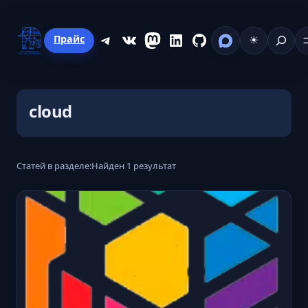
Перейти
к
Поиск
Telegram
ВКонтакте
Mastodon
LinkedIn
GitHub
Прайс
☀
содержимому
cloud
Статей в разделе:
Найден 1 результат