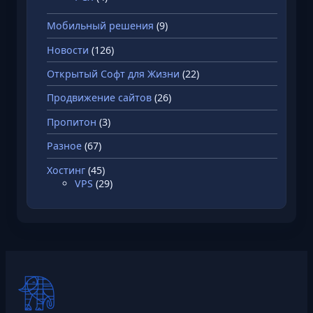
й
Мобильный решения
(9)
в
о
Новости
(126)
б
Открытый Софт для Жизни
(22)
л
а
Продвижение сайтов
(26)
к
Пропитон
(3)
е
Разное
(67)
Хостинг
(45)
VPS
(29)