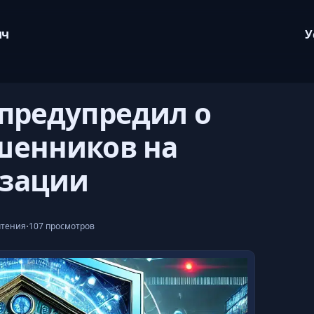
ич
У
 предупредил о
шенников на
изации
·
чтения
107 просмотров