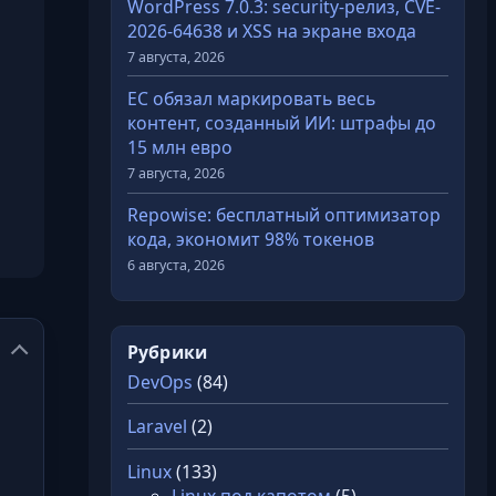
WordPress 7.0.3: security-релиз, CVE-
2026-64638 и XSS на экране входа
7 августа, 2026
ЕС обязал маркировать весь
контент, созданный ИИ: штрафы до
15 млн евро
7 августа, 2026
Repowise: бесплатный оптимизатор
кода, экономит 98% токенов
6 августа, 2026
Рубрики
DevOps
(84)
Laravel
(2)
Linux
(133)
Linux под капотом
(5)