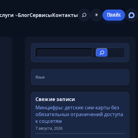
Поиск
Прайс
слуги
Блог
Сервисы
Контакты
☀
П
о
и
с
Язык
к
Свежие записи
Минцифры: детские сим-карты без
обязательных ограничений доступа
к соцсетям
7 августа, 2026