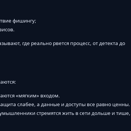
ствие фишингу;
висов.
зывают, где реально рвется процесс, от детекта до
таются:
таются «мягким» входом.
 защита слабее, а данные и доступы все равно ценны.
оумышленники стремятся жить в сети дольше и тише,