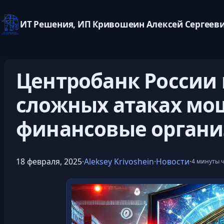
ИТ Решения, ИП Кривошеин Алексей Сергеев
Перейти
к
Центробанк России
содержимому
сложных атаках мо
финансовые орган
18 февраля, 2025
·
Aleksey Krivoshein
·
Новости
·
4 минуты 