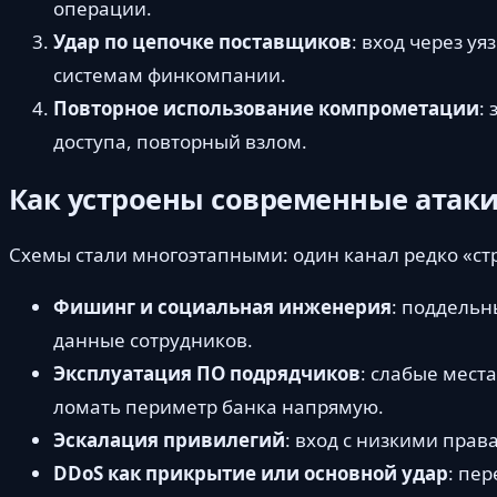
операции.
Удар по цепочке поставщиков
: вход через у
системам финкомпании.
Повторное использование компрометации
:
доступа, повторный взлом.
Как устроены современные атак
Схемы стали многоэтапными: один канал редко «стр
Фишинг и социальная инженерия
: поддельн
данные сотрудников.
Эксплуатация ПО подрядчиков
: слабые мест
ломать периметр банка напрямую.
Эскалация привилегий
: вход с низкими пра
DDoS как прикрытие или основной удар
: пер