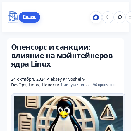
Перейти
к
Поиск
Telegram
ВКонтакте
Mastodon
LinkedIn
GitHub
Прайс
☾
содержимому
Опенсорс и санкции:
влияние на мэйнтейнеров
ядра Linux
24 октября, 2024
·
Aleksey Krivoshein
·
DevOps
,
Linux
,
Новости
·
·
1 минута чтения
196 просмотров