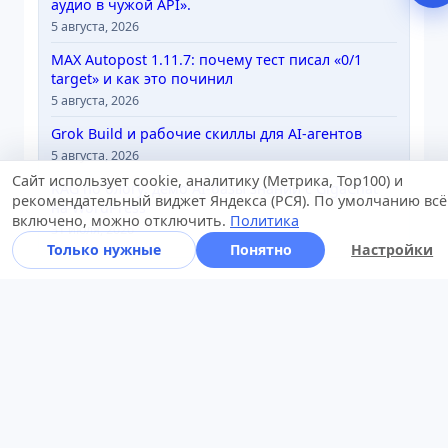
аудио в чужой API».
5 августа, 2026
MAX Autopost 1.11.7: почему тест писал «0/1
target» и как это починил
5 августа, 2026
Grok Build и рабочие скиллы для AI-агентов
5 августа, 2026
Сайт использует cookie, аналитику (Метрика, Top100) и
RAG по блогу: демо AI-базы знаний с GigaChat
рекомендательный виджет Яндекса (РСЯ). По умолчанию всё
на WordPress
включено, можно отключить.
Политика
31 июля, 2026
Только нужные
Понятно
Настройки
Рубрики
DevOps
(84)
Laravel
(2)
Linux
(132)
Linux под капотом
(5)