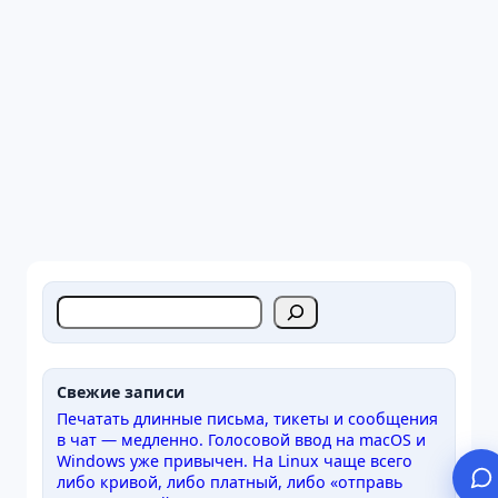
П
о
и
с
Свежие записи
к
Печатать длинные письма, тикеты и сообщения
в чат — медленно. Голосовой ввод на macOS и
Windows уже привычен. На Linux чаще всего
либо кривой, либо платный, либо «отправь