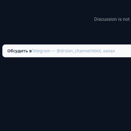
Обсудить в
Telegram — @drslon_channel
/
MAX, канал