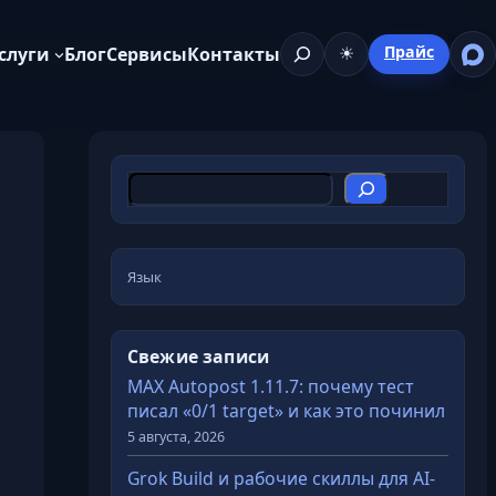
Поиск
Прайс
слуги
Блог
Сервисы
Контакты
☀
П
о
и
с
Язык
к
Свежие записи
MAX Autopost 1.11.7: почему тест
писал «0/1 target» и как это починил
5 августа, 2026
Grok Build и рабочие скиллы для AI-