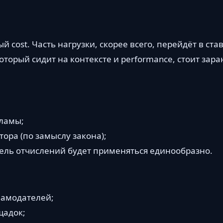
cost. Часть нагрузки, скорее всего, перейдёт в ста
торый сидит на контексте и performance, стоит зара
кламы;
ора (по замыслу закона);
ель отчислений будет применяться единообразно.
ламодателей;
щадок;