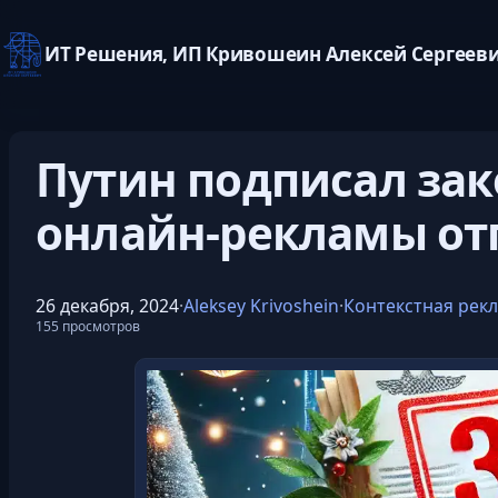
ИТ Решения, ИП Кривошеин Алексей Сергеев
Перейти
к
Путин подписал зак
содержимому
онлайн-рекламы от
26 декабря, 2024
·
Aleksey Krivoshein
·
Контекстная рек
155 просмотров