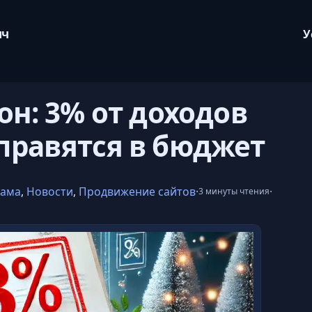
ич
У
он: 3% от доходов
правятся в бюджет
лама
,
Новости
,
Продвижение сайтов
·
·
3 минуты чтения