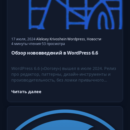
17 июля, 2024
·
Aleksey Krivoshein
·
Wordpress
,
Новости
·
4 минуты чтения
53 просмотра
·
Обзор нововведений в WordPress 6.6
WordPress 6.6 («Dorsey») вышел в июле 2024. Релиз
про редактор, паттерны, дизайн-инструменты и
производительность, без ломки привычного
цикла…
Читать далее
:
О
б
з
о
р