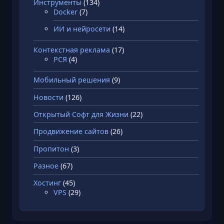
Инструменты
(134)
и
Docker
(7)
П
ИИ и нейросети
(14)
о
и
Контекстная реклама
(17)
с
РСЯ
(4)
к
О
Мобильный решения
(9)
п
Новости
(126)
т
и
Открытый Софт для Жизни
(22)
м
Продвижение сайтов
(26)
а
Пропитон
(3)
л
ь
Разное
(67)
н
Хостинг
(45)
о
VPS
(29)
г
о
П