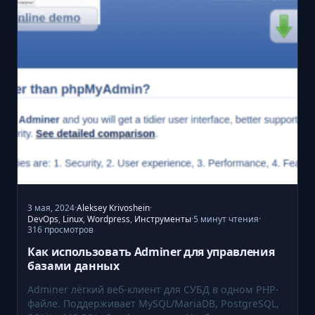
!
п
р
а
в
н
а
п
а
п
к
и
и
3 мая, 2024
·
Aleksey Krivoshein
·
ф
5 минут чтения
DevOps
,
Linux
,
Wordpress
,
Инструменты
·
·
316 просмотров
а
й
Как использовать Adminer для управления
базами данных
л
ы
Adminer лёгкий веб-клиент для СУБД в одном PHP-
в
файле. Поддерживает MySQL/MariaDB, PostgreSQL,