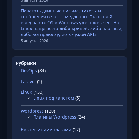
6 августа, 2026
а
N
Печатать длинные письма, тикеты и
g
сообщения в чат — медленно. Голосовой
ввод на macOS и Windows уже привычен. На
i
Linux чаще всего либо кривой, либо платный,
n
либо «отправь аудио в чужой API».
x
5 августа, 2026
:
О
б
Рубрики
з
DevOps
(84)
о
Laravel
(2)
р
Р
Linux
(133)
е
Linux под капотом
(5)
ш
Wordpress
(120)
е
Плагины Wordpress
(24)
н
и
Бизнес моими глазами
(17)
й