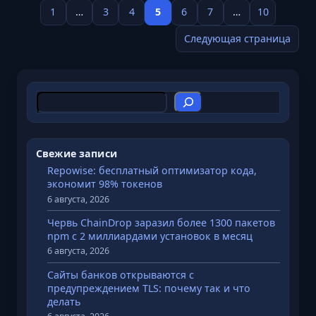
1
…
3
4
5
6
7
…
10
р
о
Следующая страница
в
а
н
и
П
е
о
в
и
W
с
Свежие записи
o
к
Repowise: бесплатный оптимизатор кода,
r
экономит 98% токенов
d
6 августа, 2026
P
Червь ChainDrop заразил более 1300 пакетов
r
npm с 2 миллиардами установок в месяц
e
6 августа, 2026
s
Сайты банков открываются с
s
предупреждением TLS: почему так и что
н
делать