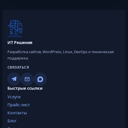
о
д
х
о
д
а
ИТ Решения
Разработка сайтов, WordPress, Linux, DevOps и техническая
поддержка.
СВЯЗАТЬСЯ
Быстрые ссылки
Услуги
Прайс-лист
Контакты
Блог