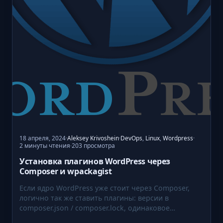
N
g
i
n
x
,
M
a
r
i
a
D
18 апреля, 2024
·
Aleksey Krivoshein
·
DevOps
,
Linux
,
Wordpress
·
2 минуты чтения
203 просмотра
·
B
Установка плагинов WordPress через
и
Composer и wpackagist
R
e
Если ядро WordPress уже стоит через Composer,
d
логично так же ставить плагины: версии в
composer.json / composer.lock, одинаковое…
i
s