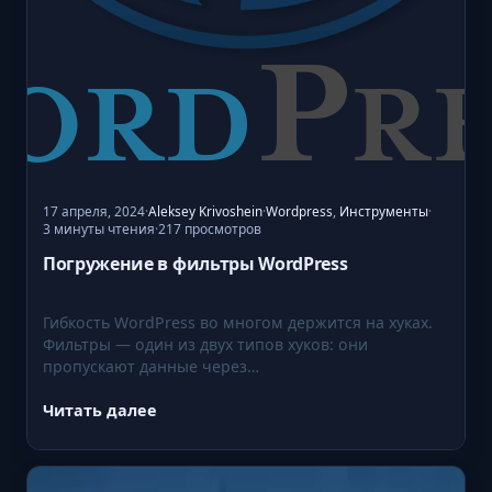
е
з
C
o
m
p
o
s
17 апреля, 2024
·
Aleksey Krivoshein
·
Wordpress
,
Инструменты
·
3 минуты чтения
217 просмотров
·
e
Погружение в фильтры WordPress
r
н
а
Гибкость WordPress во многом держится на хуках.
U
Фильтры — один из двух типов хуков: они
пропускают данные через…
b
u
Читать далее
n
:
t
П
u
о