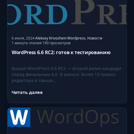
r
e
s
s
6
.
6 июля, 2024
·
Aleksey Krivoshein
·
Wordpress
,
Новости
·
1 минута чтения
190 просмотров
·
6
WordPress 6.6 RC2: готов к тестированию
Вышел WordPress 6.6 RC2 — второй релиз-кандидат
перед финальным 6.6. В анонсе: более 19 правок
редактора и свыше…
Читать далее
:
W
o
r
d
P