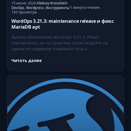
15 июня, 2024
·
Aleksey Krivoshein
·
r
1 минута чтения
DevOps
,
Wordpress
,
Инструменты
·
·
e
193 просмотра
s
WordOps 3.21.3: maintenance release и фикс
s
MariaDB apt
6
Вышло обновление WordOps 3.21.3. Релиз
.
maintenance, но на практике после апдейта на
6
одном из серверов отвалился путь к…
R
Читать далее
C
:
2
W
:
o
г
r
о
d
т
O
о
p
в
s
к
3
т
.
е