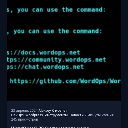
d
m
i
n
e
r
д
л
я
у
п
р
а
в
л
е
23 апреля, 2024
·
Aleksey Krivoshein
·
н
2 минуты чтения
DevOps
,
Wordpress
,
Инструменты
,
Новости
·
·
245 просмотров
и
я