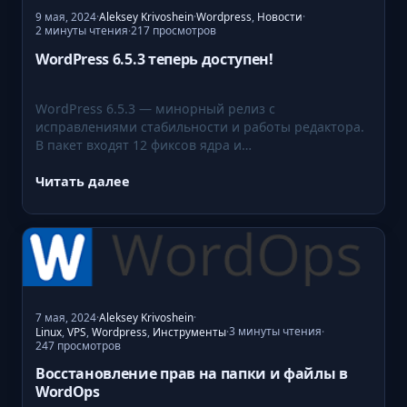
e
9 мая, 2024
·
Aleksey Krivoshein
·
Wordpress
,
Новости
·
2 минуты чтения
217 просмотров
·
a
WordPress 6.5.3 теперь доступен!
s
e
и
WordPress 6.5.3 — минорный релиз с
ф
исправлениями стабильности и работы редактора.
В пакет входят 12 фиксов ядра и…
и
к
Читать далее
с
:
M
W
a
o
r
r
i
d
a
P
7 мая, 2024
·
Aleksey Krivoshein
·
D
r
3 минуты чтения
Linux
,
VPS
,
Wordpress
,
Инструменты
·
·
B
e
247 просмотров
a
s
Восстановление прав на папки и файлы в
p
s
WordOps