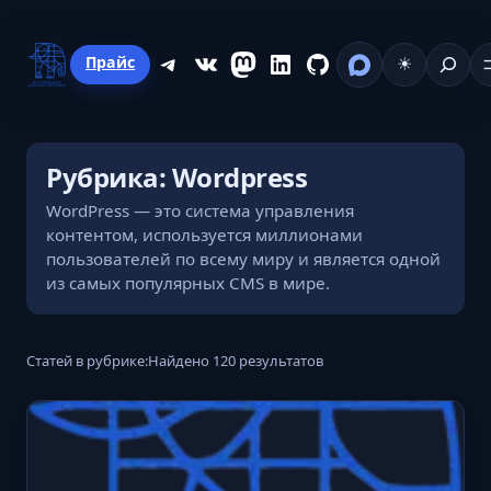
Перейти
к
Поиск
Telegram
ВКонтакте
Mastodon
LinkedIn
GitHub
Прайс
☀
содержимому
Рубрика:
Wordpress
WordPress — это система управления
контентом, используется миллионами
пользователей по всему миру и является одной
из самых популярных CMS в мире.
Статей в рубрике:
Найдено 120 результатов